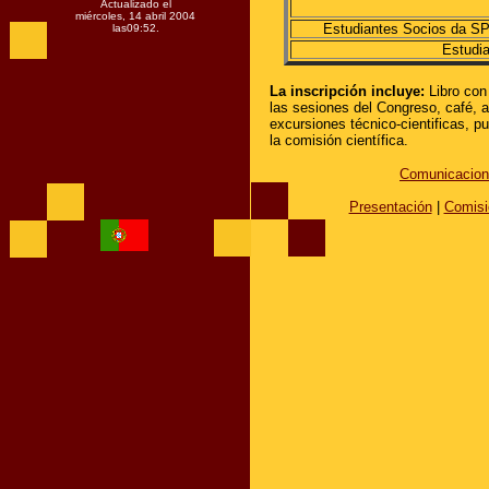
Actualizado el
miércoles, 14 abril 2004
Estudiantes Socios da 
las
09:52
.
Estudi
La inscripción incluye:
Libro con
las sesiones del Congreso, café, 
excursiones técnico-cientificas, p
la comisión científica.
Comunicacio
Presentación
|
Comisi