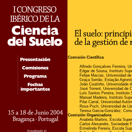
Comisión Científica
Alfredo Gonçalves Ferreira, U
Edgar de Sousa, Instituto Sup
Felipe Macías, Universidad d
Graça Serrão, Estação Agronó
João Coutinho, Universidade d
José Torrent, Universidad de 
Luís Santos Pereira, Instituto
Manuel Madeira, Instituto Supe
Pilar Carral, Universidad Autó
Rosa Poch,
Universidad de Lle
Teresa Garcia-González,
Conse
Comisión Organizadora
Anabela Martins, Escola Super
Carlos Alexandre, Sociedade P
Ermelinda Pereira, Escola Sup
Actualizado el