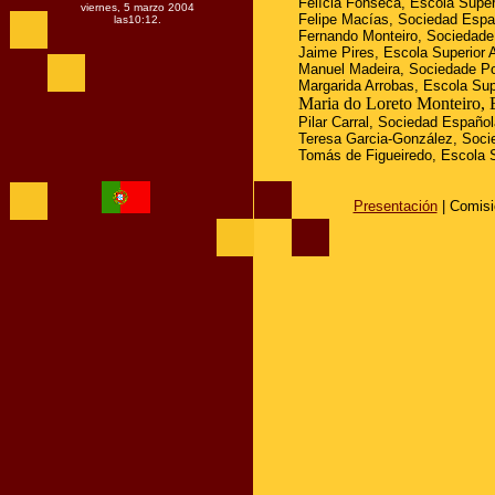
Felícia Fonseca, Escola Super
viernes, 5 marzo 2004
Felipe Macías, Sociedad Españ
las
10:12
.
Fernando Monteiro, Sociedade
Jaime Pires, Escola Superior 
Manuel Madeira, Sociedade Po
Margarida Arrobas, Escola Sup
Maria do Loreto Monteiro, 
Pilar Carral, Sociedad Español
Teresa Garcia-González, Soci
Tomás de Figueiredo, Escola S
Presentación
| Comisi