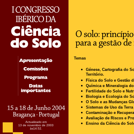
Temas
Génese, Cartografia do S
Território.
Física do Solo e Gestão 
Química e Mineralogia do
Fertilidade do Solo e Nutr
Biologia e Ecologia do So
O Solo e as Mudanças Gl
Sistemas de Uso da Terra
Contaminação e Recupera
Avaliação de Riscos e Pr
Actualizado em
Ensino da Ciência do Sol
13 de novembro de 2003
às
14:52
.