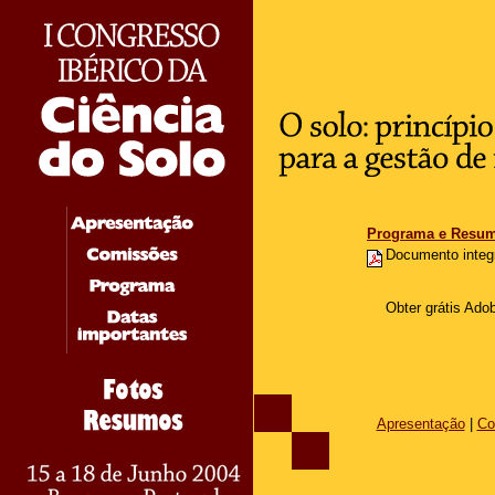
Programa e Resu
Documento integ
Obter grátis Ado
Apresentação
|
Co